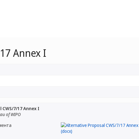
/17 Annex I
al CWS/7/17 Annex I
eau of WIPO
мента