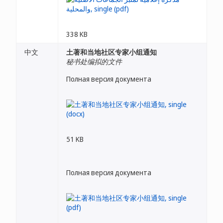
338 KB
中文
土著和当地社区专家小组通知
秘书处编拟的文件
Полная версия документа
51 KB
Полная версия документа