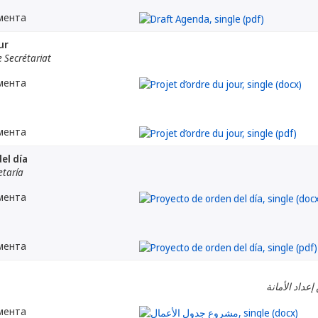
мента
ur
 Secrétariat
мента
мента
el día
etaría
мента
мента
إعداد الأمانة
мента