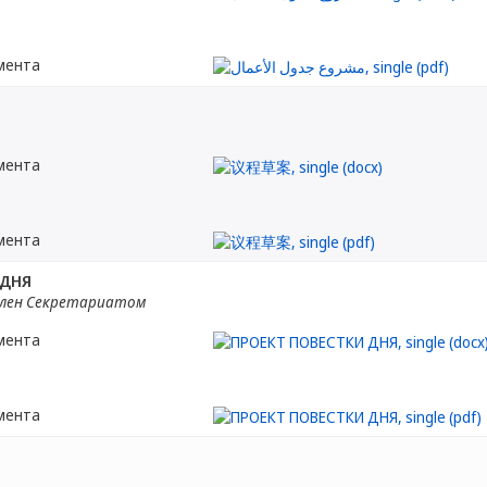
мента
мента
мента
 ДНЯ
лен Секретариатом
мента
мента