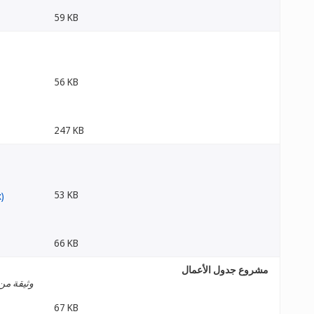
59 KB
56 KB
247 KB
53 KB
66 KB
مشروع جدول الأعمال
وثيقة من 
67 KB