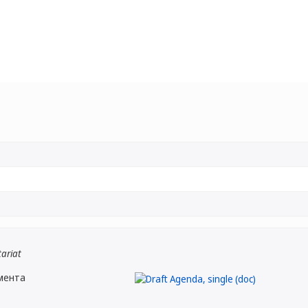
tariat
мента