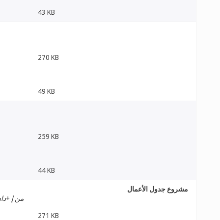
43 KB
270 KB
49 KB
259 KB
44 KB
مشروع جدول الأعمال
من إ +داد
271 KB