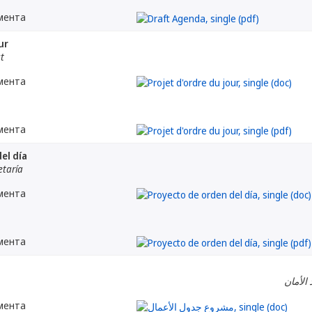
мента
ur
at
мента
мента
el día
etaría
мента
мента
 الأمان
мента