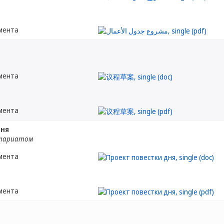
мента
мента
мента
дня
етариатом
мента
мента