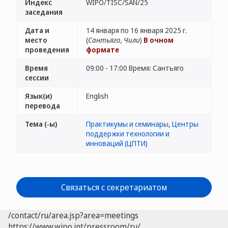
Индекс
WIPO/TISC/SAN/25
заседания
Дата и
14 января по 16 января 2025 г.
место
(
Сантьяго, Чили
)
В очном
проведения
формате
Время
09:00 - 17:00 Время: Сантьяго
сессии
Язык(и)
English
перевода
Тема (-ы)
Практикумы и семинары
,
Центры
поддержки технологии и
инноваций (ЦПТИ)
Связаться с секретариатом
/contact/ru/area.jsp?area=meetings
https://www.wipo.int/pressroom/ru/