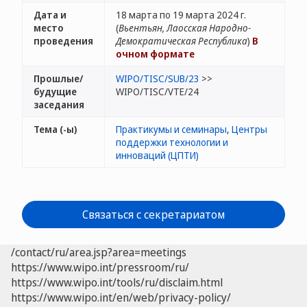
Дата и
18 марта по 19 марта 2024 г.
место
(
Вьентьян, Лаосская Народно-
проведения
Демократическая Республика
)
В
очном формате
Прошлые/
WIPO/TISC/SUB/23
>>
будущие
WIPO/TISC/VTE/24
заседания
Тема (-ы)
Практикумы и семинары
,
Центры
поддержки технологии и
инноваций (ЦПТИ)
Связаться с секретариатом
/contact/ru/area.jsp?area=meetings
https://www.wipo.int/pressroom/ru/
https://www.wipo.int/tools/ru/disclaim.html
https://www.wipo.int/en/web/privacy-policy/