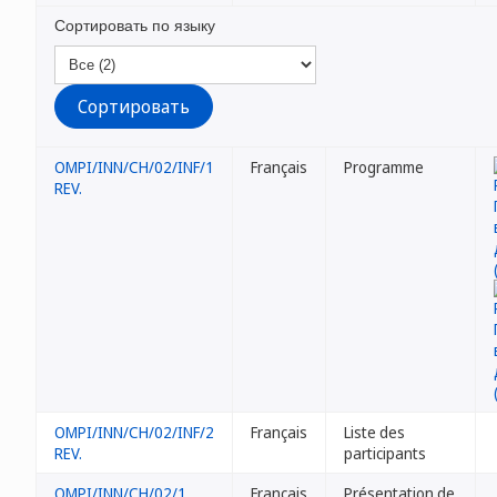
Сортировать по языку
OMPI/INN/CH/02/INF/1
Français
Programme
REV.
OMPI/INN/CH/02/INF/2
Français
Liste des
REV.
participants
OMPI/INN/CH/02/1
Français
Présentation de