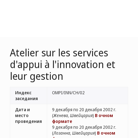
Atelier sur les services
d'appui à l'innovation et
leur gestion
Индекс
OMPI/INN/CH/02
заседания
Дата и
9 декабря по 20 декабря 2002 г.
место
(
Женева, Швейцария
)
В очном
проведения
формате
9 декабря по 20 декабря 2002 г.
(
Лозанна, Швейцария
)
В очном