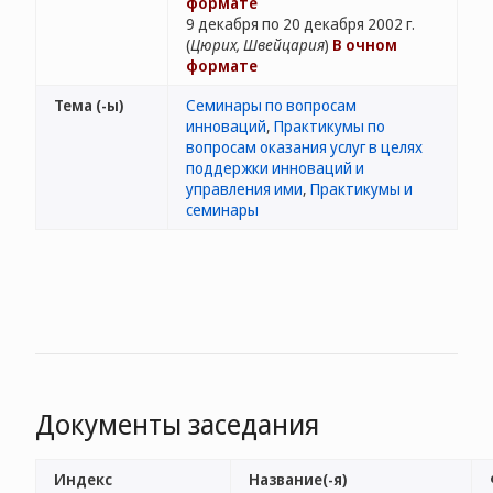
формате
9 декабря по 20 декабря 2002 г.
(
Цюрих, Швейцария
)
В очном
формате
Тема (-ы)
Семинары по вопросам
инноваций
,
Практикумы по
вопросам оказания услуг в целях
поддержки инноваций и
управления ими
,
Практикумы и
семинары
Документы заседания
Индекс
Название(-я)