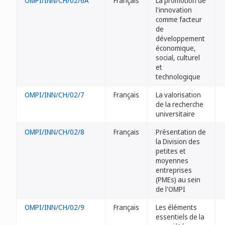
OMPI/INN/CH/02/6A
Français
La promotion de
l'innovation
comme facteur
de
développement
économique,
social, culturel
et
technologique
OMPI/INN/CH/02/7
Français
La valorisation
de la recherche
universitaire
OMPI/INN/CH/02/8
Français
Présentation de
la Division des
petites et
moyennes
entreprises
(PMEs) au sein
de l'OMPI
OMPI/INN/CH/02/9
Français
Les éléments
essentiels de la