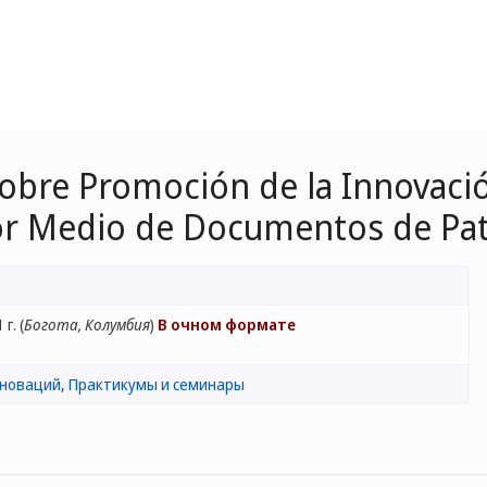
 sobre Promoción de la Innovac
or Medio de Documentos de Pa
г. (
Богота, Колумбия
)
В очном формате
нноваций
,
Практикумы и семинары