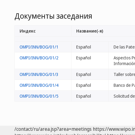
Документы заседания
Индекс
Название(-я)
OMPI/INN/BOG/01/1
Español
De las Pate
OMPI/INN/BOG/01/2
Español
Aspectos Pr
Información
OMPI/INN/BOG/01/3
Español
Taller sobr
OMPI/INN/BOG/01/4
Español
Banco de P
OMPI/INN/BOG/01/5
Español
Solicitud d
/contact/ru/area.jsp?area=meetings
https://www.wipo.i