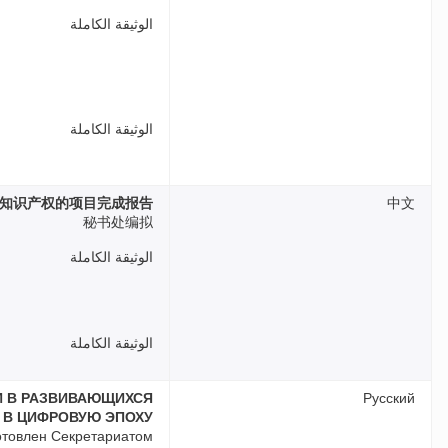
الوثيقة الكاملة
الوثيقة الكاملة
知识产权的项目完成报告
中文
秘书处编拟
الوثيقة الكاملة
الوثيقة الكاملة
И В РАЗВИВАЮЩИХСЯ
Русский
 В ЦИФРОВУЮ ЭПОХУ»
отовлен Секретариатом