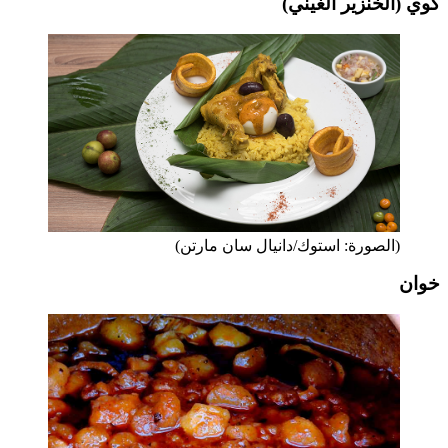
كوي (الخنزير الغيني)
(الصورة: استوك/دانيال سان مارتن)
خوان