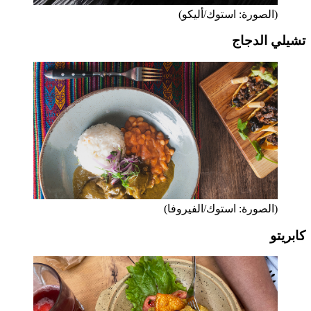
(الصورة: استوك/أليكو)
تشيلي الدجاج
(الصورة: استوك/الفيروفا)
كابريتو