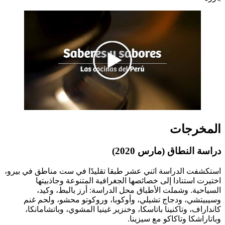
المخرجات
دراسة النطاق (مارس 2020)
استكشفت الدراسة اثني عشر طبقا تقليدًا في ست مناطق في بيرو،
اختيرت استنادا إلى خصائصها الجغرافية المتنوعة وجاذبيتها
السياحية. وشملت الأطباق محل الدراسة: أرز بالبط، وكيد،
وسيبيتشي، ودجاج تشيلي، وأوكوبا، وروكوتو محشو، ولحم غنم
كانداراف، وتاكنينا باتاسكا، وخنزير غينيا المشوي، وباتشامانكا،
وباتاراشكا وتاكاكو مع سيزينا.