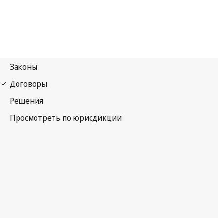
Бернская конвенция