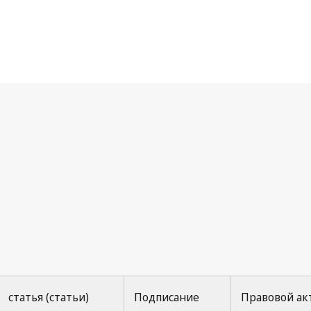
дридское соглашение (указание источника)
статья (статьи)
Подписание
Правовой ак