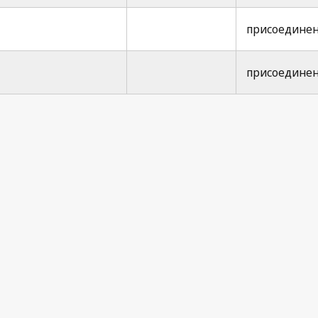
присоединени
присоединени