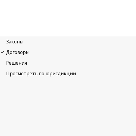
Бернская конвенция