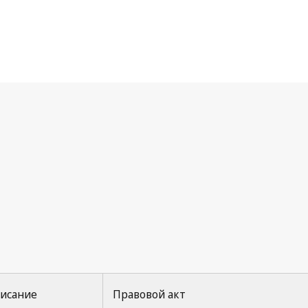
нвенция УПОВ
исание
Правовой акт