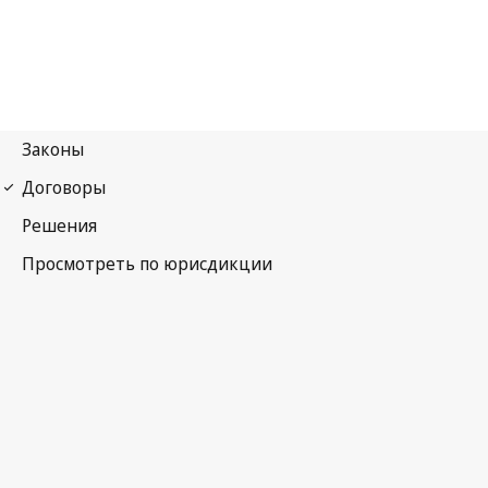
Дополнительный протокол к Конвенции о
киберпреступности, касающийся уголовной
ответственности за акты расистского и ксенофобского
характера, совершаемые через компьютерные