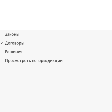
Договор о патентном праве