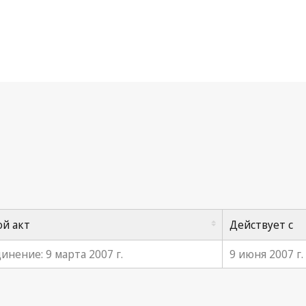
говор ВОИС по авторскому праву
й акт
Действует с
инение: 9 марта 2007 г.
9 июня 2007 г.