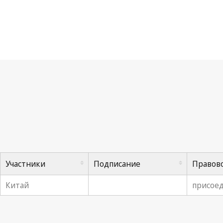
До
Участники
Подписание
Правово
Китай
присоед