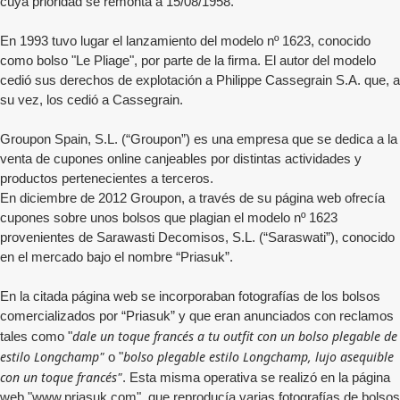
cuya prioridad se remonta a 15/08/1958.
En 1993 tuvo lugar el lanzamiento del modelo nº 1623, conocido
como bolso "Le Pliage", por parte de la firma. El autor del modelo
cedió sus derechos de explotación a Philippe Cassegrain S.A. que, a
su vez, los cedió a Cassegrain.
Groupon Spain, S.L. (“Groupon”) es una empresa que se dedica a la
venta de cupones online canjeables por distintas actividades y
productos pertenecientes a terceros.
En diciembre de 2012 Groupon, a través de su página web ofrecía
cupones sobre unos bolsos que plagian el modelo nº 1623
provenientes de Sarawasti Decomisos, S.L. (“Saraswati”), conocido
en el mercado bajo el nombre “Priasuk”.
En la citada página web se incorporaban fotografías de los bolsos
comercializados por “Priasuk” y que eran anunciados con reclamos
dale un toque francés a tu outfit con un bolso plegable de
tales como "
estilo Longchamp"
bolso plegable estilo Longchamp, lujo asequible
o "
con un toque francés"
. Esta misma operativa se realizó en la página
web "www.priasuk.com", que reproducía varias fotografías de bolsos