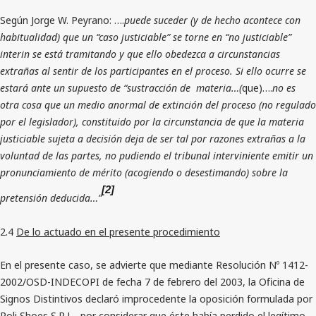
Según Jorge W. Peyrano: ….
puede suceder (y de hecho acontece con
habitualidad) que un “caso justiciable” se torne en “no justiciable”
interin se está tramitando y que ello obedezca a circunstancias
extrañas al sentir de los participantes en el proceso. Si ello ocurre se
estará ante un supuesto de “sustracción de materia…(
que)….
no es
otra cosa que un medio anormal de
extinción del proceso (no regulado
por el legislador), constituido por la circunstancia de que la materia
justiciable sujeta a decisión deja de ser tal por razones extrañas a la
voluntad de las partes, no
pudiendo el tribunal
interviniente emitir un
pronunciamiento de mérito (acogiendo o desestimando) sobre la
[2]
pretensión deducida…”
2.4
De lo actuado en el presente procedimiento
En el presente caso, se advierte que mediante Resolución Nº 1412-
2002/OSD-INDECOPI de fecha 7 de febrero del 2003, la Oficina de
Signos Distintivos declaró improcedente la oposición formulada por
Poli Shoes S.R.L., por considerar que éste había perdido el legítimo