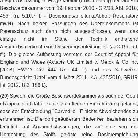
Anspruchsfassung in Frage kommt (Entscheidung der Großen
Beschwerdekammer vom 19. Februar 2010 - G 2/08, ABl. 2010,
456 Rn. 5.10.7 f. - Dosierungsanleitung/Abbott Respiratory
mwN). Nach beiden Fassungen des Übereinkommens ist
Patentschutz auch dann nicht ausgeschlossen, wenn das
einzige nicht im Stand der Technik enthaltene
Anspruchsmerkmal eine Dosierungsanleitung ist (aaO Rn. 6.1
ff.). Die gleiche Auffassung vertreten der Court of Appeal für
England und Wales (Actavis UK Limited v. Merck & Co Inc,
[2008] EWCA Civ 444 Rn. 44 ff.) und das Schweizer
Bundesgericht (Urteil vom 4. März 2011 - 4A_435/2010, GRUR
Int. 2012, 183, 186 f.).
(20) Sowohl die Große Beschwerdekammer als auch der Court
of Appeal sind dabei zu der zutreffenden Einschätzung gelangt,
dass der Entscheidung "Carvedilol II" nichts Abweichendes zu
entnehmen ist. Die dort geäußerten Bedenken beziehen sich
lediglich auf Anspruchsfassungen, die auf eine von der
Herrichtung des Stoffs gelöste reine Dosierempfehlung