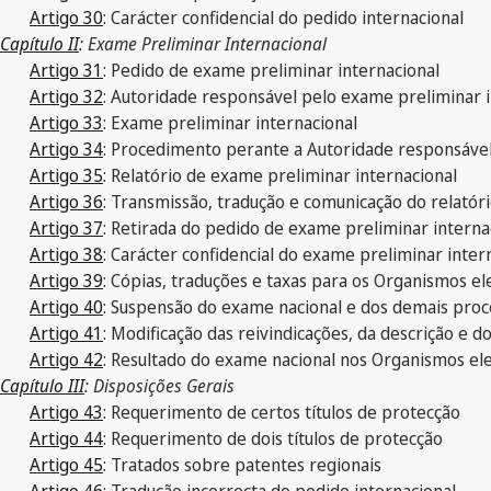
Artigo 30
: Carácter confidencial do pedido internacional
Capítulo II
: Exame Preliminar Internacional
Artigo 31
: Pedido de exame preliminar internacional
Artigo 32
: Autoridade responsável pelo exame preliminar i
Artigo 33
: Exame preliminar internacional
Artigo 34
: Procedimento perante a Autoridade responsável
Artigo 35
: Relatório de exame preliminar internacional
Artigo 36
: Transmissão, tradução e comunicação do relatór
Artigo 37
: Retirada do pedido de exame preliminar interna
Artigo 38
: Carácter confidencial do exame preliminar inter
Artigo 39
: Cópias, traduções e taxas para os Organismos el
Artigo 40
: Suspensão do exame nacional e dos demais proc
Artigo 41
: Modificação das reivindicações, da descrição e 
Artigo 42
: Resultado do exame nacional nos Organismos ele
Capítulo III
: Disposições Gerais
Artigo 43
: Requerimento de certos títulos de protecção
Artigo 44
: Requerimento de dois títulos de protecção
Artigo 45
: Tratados sobre patentes regionais
Artigo 46
: Tradução incorrecta do pedido internacional