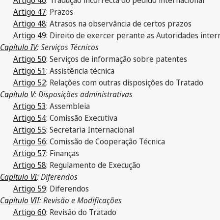
Artigo 47
: Prazos
Artigo 48
: Atrasos na observância de certos prazos
Artigo 49
: Direito de exercer perante as Autoridades inter
Capítulo IV
: Serviços Técnicos
Artigo 50
: Serviços de informação sobre patentes
Artigo 51
: Assistência técnica
Artigo 52
: Relações com outras disposições do Tratado
Capítulo V
: Disposições administrativas
Artigo 53
: Assembleia
Artigo 54
: Comissão Executiva
Artigo 55
: Secretaria Internacional
Artigo 56
: Comissão de Cooperação Técnica
Artigo 57
: Finanças
Artigo 58
: Regulamento de Execução
Capítulo VI
: Diferendos
Artigo 59
: Diferendos
Capítulo VII
: Revisão e Modificações
Artigo 60
: Revisão do Tratado