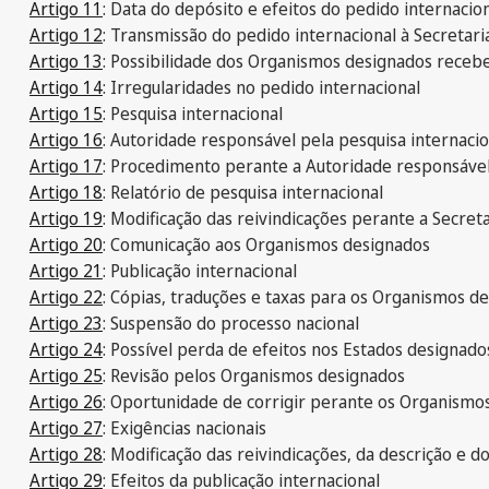
Artigo 11
: Data do depósito e efeitos do pedido internacio
Artigo 12
: Transmissão do pedido internacional à Secretari
Artigo 13
: Possibilidade dos Organismos designados receb
Artigo 14
: Irregularidades no pedido internacional
Artigo 15
: Pesquisa internacional
Artigo 16
: Autoridade responsável pela pesquisa internacio
Artigo 17
: Procedimento perante a Autoridade responsável
Artigo 18
: Relatório de pesquisa internacional
Artigo 19
: Modificação das reivindicações perante a Secreta
Artigo 20
: Comunicação aos Organismos designados
Artigo 21
: Publicação internacional
Artigo 22
: Cópias, traduções e taxas para os Organismos d
Artigo 23
: Suspensão do processo nacional
Artigo 24
: Possível perda de efeitos nos Estados designado
Artigo 25
: Revisão pelos Organismos designados
Artigo 26
: Oportunidade de corrigir perante os Organismo
Artigo 27
: Exigências nacionais
Artigo 28
: Modificação das reivindicações, da descrição e
Artigo 29
: Efeitos da publicação internacional