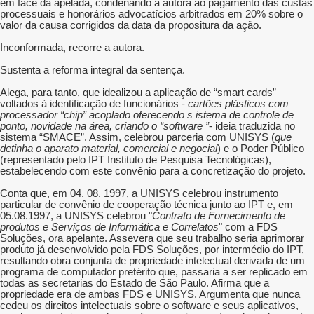
em face da apelada, condenando a autora ao pagamento das custas
processuais e honorários advocatícios arbitrados em 20% sobre o
valor da causa corrigidos da data da propositura da ação.
Inconformada, recorre a autora.
Sustenta a reforma integral da sentença.
Alega, para tanto, que idealizou a aplicação de “smart cards”
voltados à identificação de funcionários -
cartões plásticos com
processador “chip” acoplado oferecendo s istema de controle de
ponto, novidade na área, criando o “software ”
- ideia traduzida no
sistema “SMACE”. Assim, celebrou parceria com UNISYS (
que
detinha o aparato material, comercial e negocial
) e o Poder Público
(
representado pelo IPT Instituto de Pesquisa Tecnológicas
),
estabelecendo com este convênio para a concretização do projeto.
Conta que, em 04. 08. 1997, a UNISYS celebrou instrumento
particular de convênio de cooperação técnica junto ao IPT e, em
05.08.1997, a UNISYS celebrou "
Contrato de Fornecimento de
produtos e Serviços de Informática e Correlatos
" com a FDS
Soluções, ora apelante. Assevera que seu trabalho seria aprimorar
produto já desenvolvido pela FDS Soluções, por intermédio do IPT,
resultando obra conjunta de propriedade intelectual derivada de um
programa de computador pretérito que, passaria a ser replicado em
todas as secretarias do Estado de São Paulo. Afirma que a
propriedade era de ambas FDS e UNISYS. Argumenta que nunca
cedeu os direitos intelectuais sobre o software e seus aplicativos,