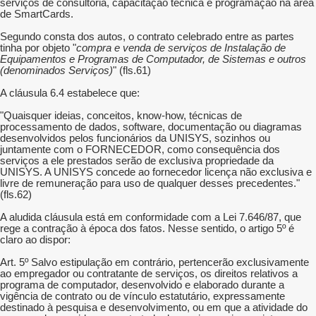
serviços de consultoria, capacitação técnica e programação na área
de SmartCards.
Segundo consta dos autos, o contrato celebrado entre as partes
tinha por objeto "
compra e venda de serviços de Instalação de
Equipamentos e Programas de Computador, de Sistemas e outros
(denominados Serviços)
" (fls.61)
A cláusula 6.4 estabelece que:
"Quaisquer ideias, conceitos, know-how, técnicas de
processamento de dados, software, documentação ou diagramas
desenvolvidos pelos funcionários da UNISYS, sozinhos ou
juntamente com o FORNECEDOR, como consequência dos
serviços a ele prestados serão de exclusiva propriedade da
UNISYS. A UNISYS concede ao fornecedor licença não exclusiva e
livre de remuneração para uso de qualquer desses precedentes."
(fls.62)
A aludida cláusula está em conformidade com a Lei 7.646/87, que
rege a contração à época dos fatos. Nesse sentido, o artigo 5º é
claro ao dispor:
Art. 5º Salvo estipulação em contrário, pertencerão exclusivamente
ao empregador ou contratante de serviços, os direitos relativos a
programa de computador, desenvolvido e elaborado durante a
vigência de contrato ou de vínculo estatutário, expressamente
destinado à pesquisa e desenvolvimento, ou em que a atividade do