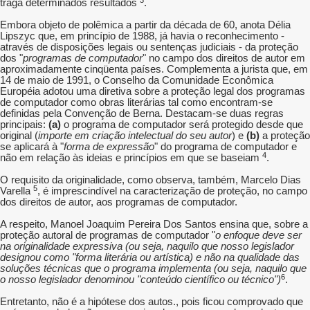
traga determinados resultados
.
Embora objeto de polêmica a partir da década de 60, anota Délia
Lipszyc que, em princípio de 1988, já havia o reconhecimento -
através de disposições legais ou sentenças judiciais - da proteção
dos "
programas de computador
" no campo dos direitos de autor em
aproximadamente cinqüenta países. Complementa a jurista que, em
14 de maio de 1991, o Conselho da Comunidade Econômica
Européia adotou uma diretiva sobre a proteção legal dos programas
de computador como obras literárias tal como encontram-se
definidas pela Convenção de Berna. Destacam-se duas regras
principais:
(a)
o programa de computador será protegido desde que
original (
importe em criação intelectual do seu autor
) e
(b)
a proteção
se aplicará à "
forma de expressão
" do programa de computador e
4
não em relação às ideias e princípios em que se baseiam
.
O requisito da originalidade, como observa, também, Marcelo Dias
5
Varella
, é imprescindível na caracterização de proteção, no campo
dos direitos de autor, aos programas de computador.
A respeito, Manoel Joaquim Pereira Dos Santos ensina que, sobre a
proteção autoral de programas de computador "
o enfoque deve ser
na originalidade expressiva (ou seja, naquilo que nosso legislador
designou como "forma literária ou artística) e não na qualidade das
soluções técnicas que o programa implementa (ou seja, naquilo que
6
o nosso legislador denominou "conteúdo científico ou técnico")
.
Entretanto, não é a hipótese dos autos., pois ficou comprovado que