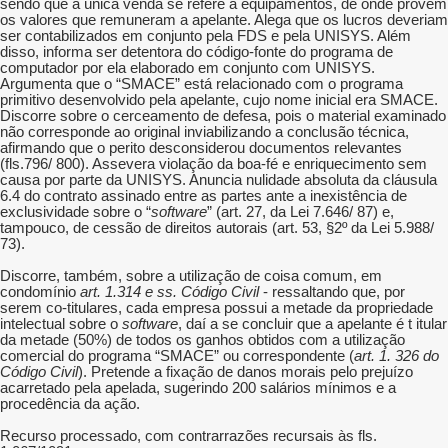
sendo que a única venda se refere a equipamentos, de onde provém
os valores que remuneram a apelante. Alega que os lucros deveriam
ser contabilizados em conjunto pela FDS e pela UNISYS. Além
disso, informa ser detentora do código-fonte do programa de
computador por ela elaborado em conjunto com UNISYS.
Argumenta que o “SMACE” está relacionado com o programa
primitivo desenvolvido pela apelante, cujo nome inicial era SMACE.
Discorre sobre o cerceamento de defesa, pois o material examinado
não corresponde ao original inviabilizando a conclusão técnica,
afirmando que o perito desconsiderou documentos relevantes
(fls.796/ 800). Assevera violação da boa-fé e enriquecimento sem
causa por parte da UNISYS. Anuncia nulidade absoluta da cláusula
6.4 do contrato assinado entre as partes ante a inexistência de
exclusividade sobre o “
software
” (art. 27, da Lei 7.646/ 87) e,
tampouco, de cessão de direitos autorais (art. 53, §2º da Lei 5.988/
73).
Discorre, também, sobre a utilização de coisa comum, em
condomínio
art. 1.314 e ss. Código Civil
- ressaltando que, por
serem co-titulares, cada empresa possui a metade da propriedade
intelectual sobre o
software
, daí a se concluir que a apelante é t itular
da metade (50%) de todos os ganhos obtidos com a utilização
comercial do programa “SMACE” ou correspondente (
art. 1. 326 do
Código Civil
). Pretende a fixação de danos morais pelo prejuízo
acarretado pela apelada, sugerindo 200 salários mínimos e a
procedência da ação.
Recurso processado, com contrarrazões recursais às fls.