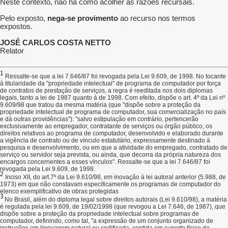
Neste contexto, não há como acolher as razões recursais.
Pelo exposto,
nega-se provimento
ao recurso nos termos
expostos.
JOSÉ CARLOS COSTA NETTO
Relator
1
Ressalte-se que a lei 7.646/87 foi revogada pela Lei 9.609, de 1998. No tocante
à titularidade da "propriedade intelectual" de programa de computador por força
de contratos de prestação de serviços, a regra é reeditada nos dois diplomas
legais, tanto a lei de 1987 quanto à de 1998. Com efeito, dispõe o art. 4º da Lei nº
9.609/98 que tratou da mesma matéria (que "dispõe sobre a proteção da
propriedade intelectual de programa de computador, sua comercialização no país
e dá outras providências"): "salvo estipulação em contrário, pertencerão
exclusivamente ao empregador, contratante de serviços ou órgão público, os
direitos relativos ao programa de computador, desenvolvido e elaborado durante
a vigência de contrato ou de vínculo estatutário, expressamente destinado à
pesquisa e desenvolvimento, ou em que a atividade do empregado, contratado de
serviço ou servidor seja prevista, ou ainda, que decorra da própria natureza dos
encargos concernentes a esses vínculos". Ressalte-se que a lei 7.646/87 foi
revogada pela Lei 9.609, de 1998.
2
Inciso XII, do art.7º da Lei 9.610/98, em inovação à lei autoral anterior (5.988, de
1973) em que não constavam especificamente os programas de computador do
elenco exemplificativo de obras protegidas
3
No Brasil, além do diploma legal sobre direitos autorais (Lei 9.610/98), a matéria
é regulada pela lei 9.609, de 19/02/1998 (que revogou a Lei 7.646, de 1987), que
dispõe sobre a proteção da propriedade intelectual sobre programas de
computador, definindo, como tal, "a expressão de um conjunto organizado de
instruções em linguagem natural ou codificada, contida em suporte físico de