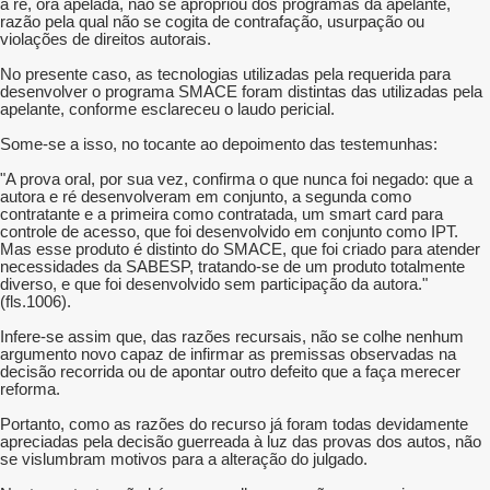
a ré, ora apelada, não se apropriou dos programas da apelante,
razão pela qual não se cogita de contrafação, usurpação ou
violações de direitos autorais.
No presente caso, as tecnologias utilizadas pela requerida para
desenvolver o programa SMACE foram distintas das utilizadas pela
apelante, conforme esclareceu o laudo pericial.
Some-se a isso, no tocante ao depoimento das testemunhas:
"A prova oral, por sua vez, confirma o que nunca foi negado: que a
autora e ré desenvolveram em conjunto, a segunda como
contratante e a primeira como contratada, um smart card para
controle de acesso, que foi desenvolvido em conjunto como IPT.
Mas esse produto é distinto do SMACE, que foi criado para atender
necessidades da SABESP, tratando-se de um produto totalmente
diverso, e que foi desenvolvido sem participação da autora."
(fls.1006).
Infere-se assim que, das razões recursais, não se colhe nenhum
argumento novo capaz de infirmar as premissas observadas na
decisão recorrida ou de apontar outro defeito que a faça merecer
reforma.
Portanto, como as razões do recurso já foram todas devidamente
apreciadas pela decisão guerreada à luz das provas dos autos, não
se vislumbram motivos para a alteração do julgado.