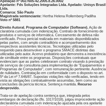
Apelação nº 0027605-42.2005.8.26.0002
Apelante: Fds Soluções Integradas Ltda. Apelado: Unisys Brasil
Ltda.
Comarca: São Paulo
Magistrada sentenciante:
Hertha Helena Rollemberg Padilha
Voto nº 5881
Direito Autoral. Programa de Computador (Software).
Ação de
claratória cumulada com indenização. Contrato de fornecimento de
produtos e serviços de informática. Cerceamento de defesa não
verificado. Prova pericial realizada em materiais disponibilizados
pelas partes, com amplo contraditório e acompanhamento dos
respectivos assistentes técnicos. Tecnologias utilizadas pelo
requerido para desenvolver o programa SMACE distintas das
utilizadas pelo autor. Acervo probatório que demonstra a inexistência
de similitude entre os programas. Disposições contratuais que
evidenciam que as partes celebraram contrato visando à prestação
de serviços de consultoria para implementação de "Equipamentos e
Programas de Computador", com remuneração pertinente. Ausência
de nulidades. Contratação em conformidade com o disposto no art.
5º da Lei nº 7.646/87. Supostas violações não verificadas, tendo em
vista as obrigações contratualmente assumidas, bem como as
conclusões da perícia técnica. Sentença mantida.
Recurso
desprovido.
Trata-se de apelação contra sentença que, integrada pelos
embargos de declaração (fls. 1017/1018), julgou improcedente ação
declaratória cumulada com indenização ajuizada pela ora apelante