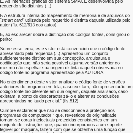
E. As interfaces gráficas do sistema SMACE desenvolvida pelo
requerido são distintas (...)
F. A estrutura interna do mapeamento de memória e de arquivos do
"
smart card
" utilizada pelo requerido é distinta daquela utilizada pelo
autor (fls. 612/613 dos autos).
E, ao esclarecer sobre a distinção dos códigos fontes, consignou o
perito:
Sobre esse tema, este vistor está convencido que o código fonte
apresentado pela requerida (...) apresentou um conjunto
suficientemente distinto em sua concepção, arquitetura e
codificação que, não seria possível alguma versão anterior do
mesmo não espelhar sua origem distinta daquela observada no
código fonte no programa apresentado pela AUTORA.
No entendimento deste vistor, analisar o código fonte de versões
anteriores do programa em tela, caso existam, não apresentarão um
código fonte tão diferente em sua origem, daquele analisado, caso
existam, a ponto de descaracterizá-lo e alterar as conclusões
apresentadas no laudo pericial." (fls.812)
Cumpre esclarecer que não se desconhece a proteção aos
2
programas de computador
que, revestidos de originalidade,
tornam-se obras intelectuais protegidas consistentes em um
conjunto de instruções que, quando incorporados a um suporte
legível por máquina, fazem com que se obtenha uma função que
3