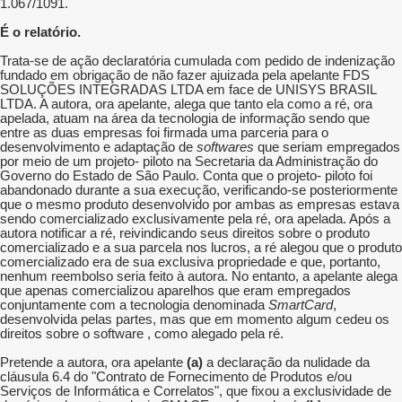
1.067/1091.
É o relatório.
Trata-se de ação declaratória cumulada com pedido de indenização
fundado em obrigação de não fazer ajuizada pela apelante FDS
SOLUÇÕES INTEGRADAS LTDA em face de UNISYS BRASIL
LTDA. A autora, ora apelante, alega que tanto ela como a ré, ora
apelada, atuam na área da tecnologia de informação sendo que
entre as duas empresas foi firmada uma parceria para o
desenvolvimento e adaptação de
softwares
que seriam empregados
por meio de um projeto- piloto na Secretaria da Administração do
Governo do Estado de São Paulo. Conta que o projeto- piloto foi
abandonado durante a sua execução, verificando-se posteriormente
que o mesmo produto desenvolvido por ambas as empresas estava
sendo comercializado exclusivamente pela ré, ora apelada. Após a
autora notificar a ré, reivindicando seus direitos sobre o produto
comercializado e a sua parcela nos lucros, a ré alegou que o produto
comercializado era de sua exclusiva propriedade e que, portanto,
nenhum reembolso seria feito à autora. No entanto, a apelante alega
que apenas comercializou aparelhos que eram empregados
conjuntamente com a tecnologia denominada
SmartCard
,
desenvolvida pelas partes, mas que em momento algum cedeu os
direitos sobre o software , como alegado pela ré.
Pretende a autora, ora apelante
(a)
a declaração da nulidade da
cláusula 6.4 do "Contrato de Fornecimento de Produtos e/ou
Serviços de Informática e Correlatos", que fixou a exclusividade de