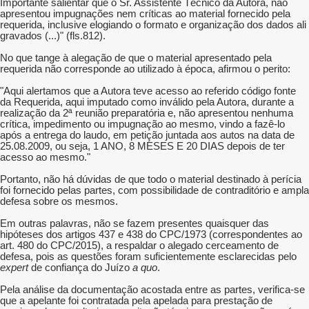
Importante salientar que o Sr. Assistente Técnico da Autora, não
apresentou impugnações nem críticas ao material fornecido pela
requerida, inclusive elogiando o formato e organização dos dados ali
gravados (...)" (fls.812).
No que tange à alegação de que o material apresentado pela
requerida não corresponde ao utilizado à época, afirmou o perito:
"Aqui alertamos que a Autora teve acesso ao referido código fonte
da Requerida, aqui imputado como inválido pela Autora, durante a
realização da 2ª reunião preparatória e, não apresentou nenhuma
crítica, impedimento ou impugnação ao mesmo, vindo a fazê-lo
após a entrega do laudo, em petição juntada aos autos na data de
25.08.2009, ou seja, 1 ANO, 8 MESES E 20 DIAS depois de ter
acesso ao mesmo."
Portanto, não há dúvidas de que todo o material destinado à perícia
foi fornecido pelas partes, com possibilidade de contraditório e ampla
defesa sobre os mesmos.
Em outras palavras, não se fazem presentes quaisquer das
hipóteses dos artigos 437 e 438 do CPC/1973 (correspondentes ao
art. 480 do CPC/2015), a respaldar o alegado cerceamento de
defesa, pois as questões foram suficientemente esclarecidas pelo
expert
de confiança do Juízo
a quo
.
Pela análise da documentação acostada entre as partes, verifica-se
que a apelante foi contratada pela apelada para prestação de