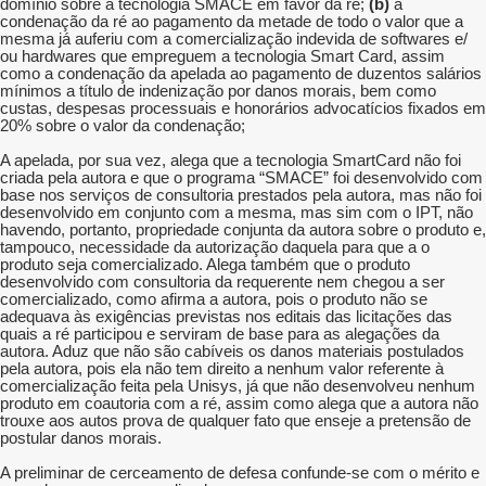
domínio sobre a tecnologia SMACE em favor da ré;
(b)
a
condenação da ré ao pagamento da metade de todo o valor que a
mesma já auferiu com a comercialização indevida de softwares e/
ou hardwares que empreguem a tecnologia Smart Card, assim
como a condenação da apelada ao pagamento de duzentos salários
mínimos a título de indenização por danos morais, bem como
custas, despesas processuais e honorários advocatícios fixados em
20% sobre o valor da condenação;
A apelada, por sua vez, alega que a tecnologia SmartCard não foi
criada pela autora e que o programa “SMACE” foi desenvolvido com
base nos serviços de consultoria prestados pela autora, mas não foi
desenvolvido em conjunto com a mesma, mas sim com o IPT, não
havendo, portanto, propriedade conjunta da autora sobre o produto e,
tampouco, necessidade da autorização daquela para que a o
produto seja comercializado. Alega também que o produto
desenvolvido com consultoria da requerente nem chegou a ser
comercializado, como afirma a autora, pois o produto não se
adequava às exigências previstas nos editais das licitações das
quais a ré participou e serviram de base para as alegações da
autora. Aduz que não são cabíveis os danos materiais postulados
pela autora, pois ela não tem direito a nenhum valor referente à
comercialização feita pela Unisys, já que não desenvolveu nenhum
produto em coautoria com a ré, assim como alega que a autora não
trouxe aos autos prova de qualquer fato que enseje a pretensão de
postular danos morais.
A preliminar de cerceamento de defesa confunde-se com o mérito e