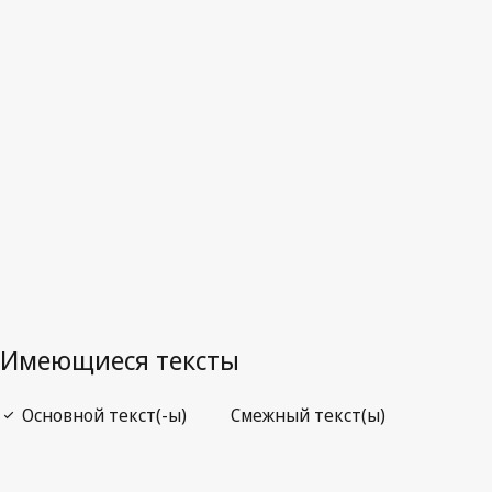
Последняя редакция на WIPO Lex
В этот текст были
внесены изменения; сводная редакция пока не
представлена в WIPO Lex.
См.
Смежный текст(ы) /
Изменено следующим актом
Ниже.