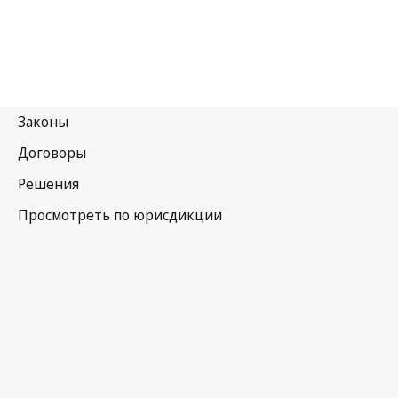
Папуа-Новая Гвинея