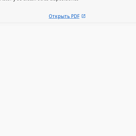
Открыть PDF
open_in_new