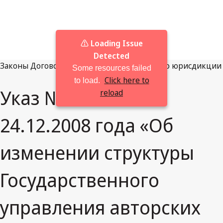
⚠️ Loading Issue
Detected
Законы
Договоры
Решения
Просмотреть по юрисдикции
Some resources failed
Click here to
to load.
Указ № 4835 от
reload
24.12.2008 года «Об
изменении структуры
Государственного
управления авторских