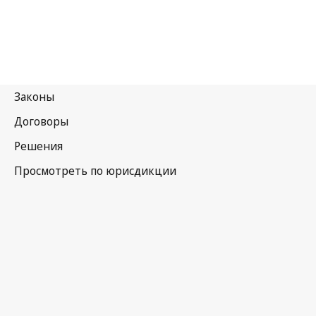
Венесуэла
(Боливарианская