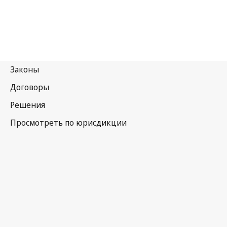
Сент-
Лусия