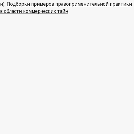
и):
Подборки примеров правоприменительной практики
в области коммерческих тайн