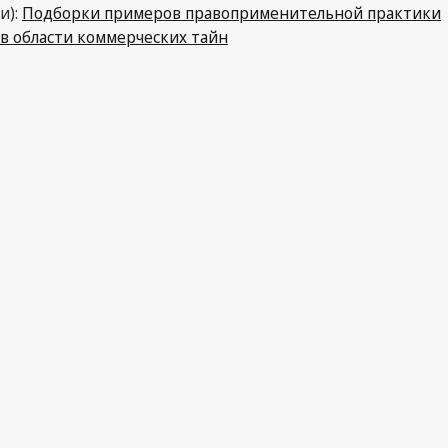
и):
Подборки примеров правоприменительной практики
в области коммерческих тайн
PDF
Закон о защите коммерческой тайны от 18 апреля 2019
года (Закон о коммерческой тайне)
(DE204)