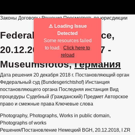
Законы
Договоры
Решения
Просмотреть по юрисдикции
⚠️ Loading Issue
Federal Court of Justice,
Detected
Some resources failed
20.12.2018, I ZR 104/17 -
to load.
Click here to
reload
Museumsfotos,
Германия
Дата решения
20 декабря 2018 г.
Постановляющий орган
Федеральный суд (Bundesgerichtshof)
Инстанция
постановляющего органа
Последняя инстанция
Вид
процедуры
Судебный (Гражданский)
Предмет
Авторское
право и смежные права
Ключевые слова
Photography, Photographs, Works in public domain,
Photographs of works
Решения/Постановление
Немецкий
BGH, 20.12.2018, I ZR