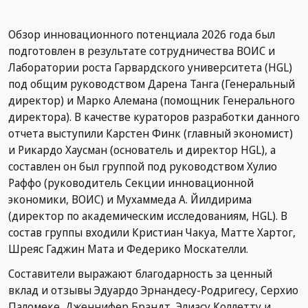
Обзор инновационного потенциала 2026 года был
подготовлен в результате сотрудничества ВОИС и
Лаборатории роста Гарвардского университета (HGL)
под общим руководством Дарена Танга (Генеральный
директор) и Марко Алемана (помощник Генерального
директора). В качестве кураторов разработки данного
отчета выступили Карстен Финк (главный экономист)
и Рикардо Хаусман (основатель и директор HGL), а
составлен он был группой под руководством Хулио
Раффо (руководитель Секции инновационной
экономики, ВОИС) и Мухаммеда А. Йилдирима
(директор по академическим исследованиям, HGL). В
состав группы входили Кристиан Чакуа, Матте Хартог,
Шреяс Гаджин Мата и Федерико Москателли.
Составители выражают благодарность за ценный
вклад и отзывы Эдуардо Эрнандесу-Родригесу, Серхио
Паломеке, Дженнифер Брандт, Элиасу Коллетту и