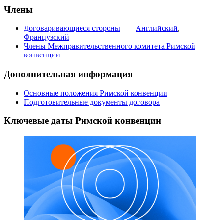
Члены
Договаривающиеся стороны
Английский
,
Французский
Члены Межправительственного комитета Римской
конвенции
Дополнительная информация
Основные положения Римской конвенции
Подготовительные документы договора
Ключевые даты Римской конвенции