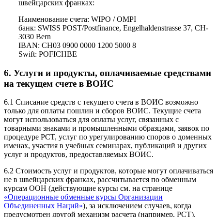
швейцарских франках:
Наименование счета: WIPO / OMPI
банк: SWISS POST/Postfinance, Engelhaldenstrasse 37, CH-
3030 Bern
IBAN: CH03 0900 0000 1200 5000 8
Swift: POFICHBE
6. Услуги и продукты, оплачиваемые средствами
на текущем счете в ВОИС
6.1 Списание средств с текущего счета в ВОИС возможно
только для оплаты пошлин и сборов ВОИС. Текущие счета
могут использоваться для оплаты услуг, связанных с
товарными знаками и промышленными образцами, заявок по
процедуре PCT, услуг по урегулированию споров о доменных
именах, участия в учебных семинарах, публикаций и других
услуг и продуктов, предоставляемых ВОИС.
6.2 Стоимость услуг и продуктов, которые могут оплачиваться
не в швейцарских франках, рассчитывается по обменным
курсам ООН (действующие курсы см. на странице
«Операционные обменные курсы Организации
Объединенных Наций»
), за исключением случаев, когда
предусмотрен другой механизм расчета (например, PCT).