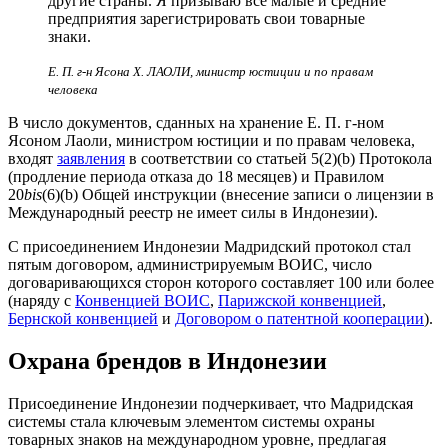
другие страны. Я призываю все малые и средние
предприятия зарегистрировать свои товарные
знаки.
Е. П. г-н Ясона Х. ЛАОЛИ, министр юстиции и по правам
человека
В число документов, сданных на хранение Е. П. г-ном
Ясоном Лаоли, министром юстиции и по правам человека,
входят
заявления
в соответствии со статьей 5(2)(b) Протокола
(продление периода отказа до 18 месяцев) и Правилом
20
bis
(6)(b) Общей инструкции (внесение записи о лицензии в
Международный реестр не имеет силы в Индонезии).
С присоединением Индонезии Мадридский протокол стал
пятым договором, администрируемым ВОИС, число
договаривающихся сторон которого составляет 100 или более
(наряду с
Конвенцией ВОИС
,
Парижской конвенцией
,
Бернской конвенцией
и
Договором о патентной кооперации
).
Охрана брендов в Индонезии
Присоединение Индонезии подчеркивает, что Мадридская
системы стала ключевым элементом системы охраны
товарных знаков на международном уровне, предлагая