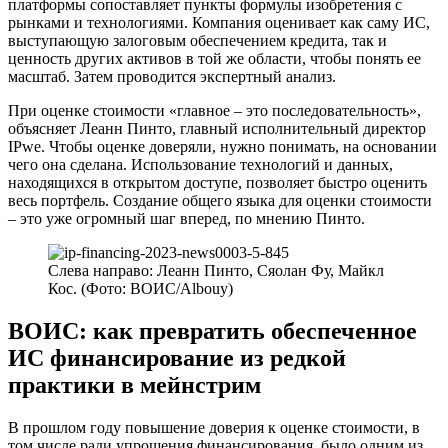
платформы сопоставляет пункты формулы изобретения с
рынками и технологиями. Компания оценивает как саму ИС,
выступающую залоговым обеспечением кредита, так и
ценность других активов в той же области, чтобы понять ее
масштаб. Затем проводится экспертный анализ.
При оценке стоимости «главное – это последовательность»,
объясняет Леанн Пинто, главный исполнительный директор
IPwe. Чтобы оценке доверяли, нужно понимать, на основании
чего она сделана. Использование технологий и данных,
находящихся в открытом доступе, позволяет быстро оценить
весь портфель. Создание общего языка для оценки стоимости
– это уже огромный шаг вперед, по мнению Пинто.
Слева направо: Леанн Пинто, Сяолан Фу, Майкл
Кос. (Фото: ВОИС/Albouy)
ВОИС: как превратить обеспеченное
ИС финансирование из редкой
практики в мейнстрим
В прошлом году повышение доверия к оценке стоимости, в
том числе ради упрощения финансирования, было одним из