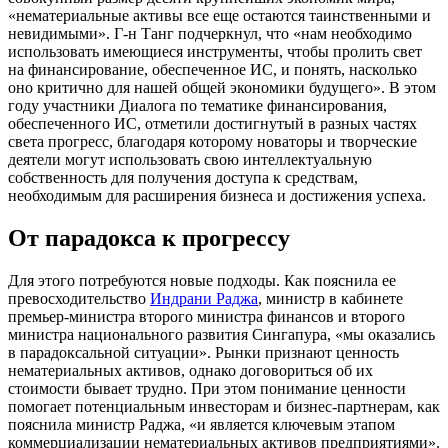
«нематериальные активы все еще остаются таинственными и
невидимыми». Г-н Танг подчеркнул, что «нам необходимо
использовать имеющиеся инструменты, чтобы пролить свет
на финансирование, обеспеченное ИС, и понять, насколько
оно критично для нашей общей экономики будущего». В этом
году участники Диалога по тематике финансирования,
обеспеченного ИС, отметили достигнутый в разных частях
света прогресс, благодаря которому новаторы и творческие
деятели могут использовать свою интеллектуальную
собственность для получения доступа к средствам,
необходимым для расширения бизнеса и достижения успеха.
От парадокса к прогрессу
Для этого потребуются новые подходы. Как пояснила ее
превосходительство
Индрани Раджа
, министр в кабинете
премьер-министра второго министра финансов и второго
министра национального развития Сингапура, «мы оказались
в парадоксальной ситуации». Рынки признают ценность
нематериальных активов, однако договориться об их
стоимости бывает трудно. При этом понимание ценности
помогает потенциальным инвесторам и бизнес-партнерам, как
пояснила министр Раджа, «и является ключевым этапом
коммерциализации нематериальных активов предприятиями».