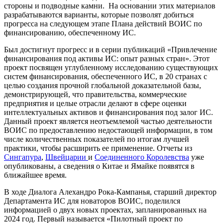
стороны и подводные камни. На основании этих материалов
разрабатываются варианты, которые позволят добиться
прогресса на следующем этапе Плана действий ВОИС по
финансированию, обеспеченному ИС.
Был достигнут прогресс и в серии публикаций «Привлечение
финансирования под активы ИС: опыт разных стран». Этот
проект посвящен углубленному исследованию существующих
систем финансирования, обеспеченного ИС, в 20 странах с
целью создания прочной глобальной доказательной базы,
демонстрирующей, что правительства, коммерческие
предприятия и целые отрасли делают в сфере оценки
интеллектуальных активов и финансирования под залог ИС.
Данный проект является неотъемлемой частью деятельности
ВОИС по предоставлению недостающей информации, в том
числе количественных показателей по итогам лучшей
практики, чтобы расширить ее применение. Отчеты из
Сингапура
,
Швейцарии
и
Соединенного Королевства
уже
опубликованы, а сведения о Китае и Ямайке появятся в
ближайшее время.
В ходе Диалога Алехандро Рока-Кампанья, старший директор
Департамента ИС для новаторов ВОИС, поделился
информацией о двух новых проектах, запланированных на
2024 год. Первый называется «Пилотный проект по