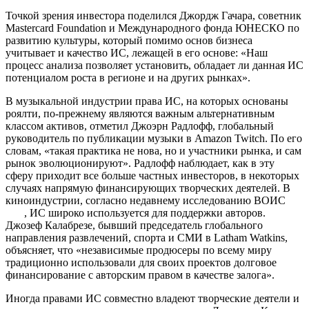
Точкой зрения инвестора поделился Джордж Гачара, советник
Mastercard Foundation и Международного фонда ЮНЕСКО по
развитию культуры, который помимо основ бизнеса
учитывает и качество ИС, лежащей в его основе: «Наш
процесс анализа позволяет установить, обладает ли данная ИС
потенциалом роста в регионе и на других рынках».
В музыкальной индустрии права ИС, на которых основаны
роялти, по-прежнему являются важным альтернативным
классом активов, отметил Джоэрн Радлофф, глобальный
руководитель по публикации музыки в Amazon Twitch. По его
словам, «такая практика не нова, но и участники рынка, и сам
рынок эволюционируют». Радлофф наблюдает, как в эту
сферу приходит все больше частных инвесторов, в некоторых
случаях напрямую финансирующих творческих деятелей. В
киноиндустрии, согласно недавнему исследованию ВОИС
, ИС широко используется для поддержки авторов.
Джозеф Калабрезе, бывший председатель глобального
направления развлечений, спорта и СМИ в Latham Watkins,
объясняет, что «независимые продюсеры по всему миру
традиционно использовали для своих проектов долговое
финансирование с авторским правом в качестве залога».
Иногда правами ИС совместно владеют творческие деятели и