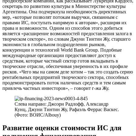
продюсерские компании, как рассказывает Лукреция Кардосо,
секретарь по развитию культуры в Министерстве культуры
Аргентины. Она подчеркнула необходимость директивных
мер, «которые позволят потокам выручки, связанным с
правами ИС, поступать напрямую к авторам», расширяя их
права и возможности. Одним из способов этого добиться
является «расширение возможностей предоставления залога в
творческом секторе», по словам Джуни Тинтин Жу, старшего
экономиста в глобальном подразделении рынков,
конкуренции и технологий World Bank Group. Подобные
международные организации предоставляют доступ к
средствам, которые частный сектор готов вкладывать в
творческие отрасли, обеспечивая уверенность в их профиле
рисков. «Чего мы на самом деле хотим – так это создать серию
рентабельных предприятий творческого сектора, способных
продемонстрировать поток наличных средств и тем самым
привлечь частных инвесторов», – говорит г-жа Жу.
Слева направо: Джоэрн Радлофф, Александр
Кунц, Джуни Тинтин Жу, Рафаэль Феррас Васкес.
(Фото: ВОИС/Albouy)
Развитие оценки стоимости ИС для