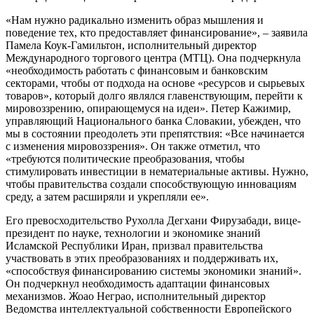
«Нам нужно радикально изменить образ мышления и
поведение тех, кто предоставляет финансирование», – заявила
Памела Коук-Гамильтон, исполнительный директор
Международного торгового центра (МТЦ). Она подчеркнула
«необходимость работать с финансовым и банковским
секторами, чтобы от подхода на основе «ресурсов и сырьевых
товаров», который долго являлся главенствующим, перейти к
мировоззрению, опирающемуся на идеи». Петер Кажимир,
управляющий Национального банка Словакии, убежден, что
мы в состоянии преодолеть эти препятствия: «Все начинается
с изменения мировоззрения». Он также отметил, что
«требуются политические преобразования, чтобы
стимулировать инвестиции в нематериальные активы. Нужно,
чтобы правительства создали способствующую инновациям
среду, а затем расширяли и укрепляли ее».
Его превосходительство Рухолла Дегхани Фирузабади, вице-
президент по науке, технологии и экономике знаний
Исламской Республики Иран, призвал правительства
участвовать в этих преобразованиях и поддерживать их,
«способствуя финансированию системы экономики знаний».
Он подчеркнул необходимость адаптации финансовых
механизмов. Жоао Неграо, исполнительный директор
Ведомства интеллектуальной собственности Европейского