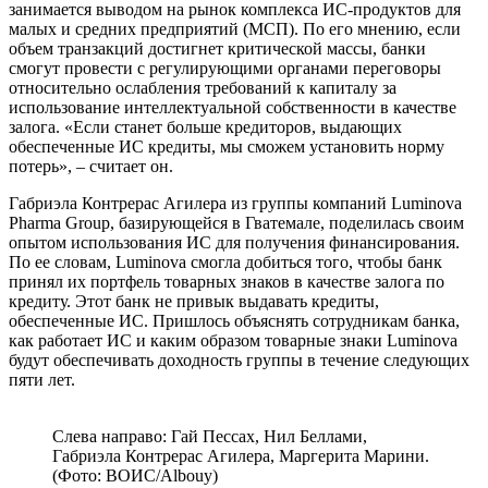
занимается выводом на рынок комплекса ИС-продуктов для
малых и средних предприятий (МСП). По его мнению, если
объем транзакций достигнет критической массы, банки
смогут провести с регулирующими органами переговоры
относительно ослабления требований к капиталу за
использование интеллектуальной собственности в качестве
залога. «Если станет больше кредиторов, выдающих
обеспеченные ИС кредиты, мы сможем установить норму
потерь», – считает он.
Габриэла Контрерас Агилера из группы компаний Luminova
Pharma Group, базирующейся в Гватемале, поделилась своим
опытом использования ИС для получения финансирования.
По ее словам, Luminova смогла добиться того, чтобы банк
принял их портфель товарных знаков в качестве залога по
кредиту. Этот банк не привык выдавать кредиты,
обеспеченные ИС. Пришлось объяснять сотрудникам банка,
как работает ИС и каким образом товарные знаки Luminova
будут обеспечивать доходность группы в течение следующих
пяти лет.
Слева направо: Гай Пессах, Нил Беллами,
Габриэла Контрерас Агилера, Маргерита Марини.
(Фото: ВОИС/Albouy)