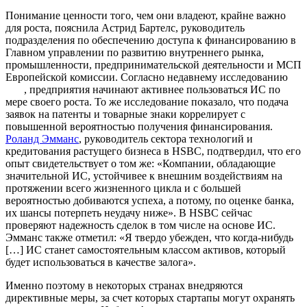
Понимание ценности того, чем они владеют, крайне важно
для роста, пояснила Астрид Бартелс, руководитель
подразделения по обеспечению доступа к финансированию в
Главном управлении по развитию внутреннего рынка,
промышленности, предпринимательской деятельности и МСП
Европейской комиссии. Согласно недавнему исследованию
, предприятия начинают активнее пользоваться ИС по
мере своего роста. То же исследование показало, что подача
заявок на патенты и товарные знаки коррелирует с
повышенной вероятностью получения финансирования.
Роланд Эмманс
, руководитель сектора технологий и
кредитования растущего бизнеса в HSBC, подтвердил, что его
опыт свидетельствует о том же: «Компании, обладающие
значительной ИС, устойчивее к внешним воздействиям на
протяжении всего жизненного цикла и с большей
вероятностью добиваются успеха, а потому, по оценке банка,
их шансы потерпеть неудачу ниже». В HSBC сейчас
проверяют надежность сделок в том числе на основе ИС.
Эмманс также отметил: «Я твердо убежден, что когда-нибудь
[…] ИС станет самостоятельным классом активов, который
будет использоваться в качестве залога».
Именно поэтому в некоторых странах внедряются
директивные меры, за счет которых стартапы могут охранять