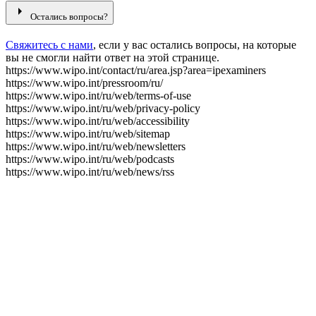
arrow_right
Остались вопросы?
Свяжитесь с нами
, если у вас остались вопросы, на которые
вы не смогли найти ответ на этой странице.
https://www.wipo.int/contact/ru/area.jsp?area=ipexaminers
https://www.wipo.int/pressroom/ru/
https://www.wipo.int/ru/web/terms-of-use
https://www.wipo.int/ru/web/privacy-policy
https://www.wipo.int/ru/web/accessibility
https://www.wipo.int/ru/web/sitemap
https://www.wipo.int/ru/web/newsletters
https://www.wipo.int/ru/web/podcasts
https://www.wipo.int/ru/web/news/rss