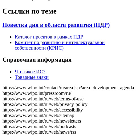
Ссылки по теме
Повестка дня в области развития (ПДР)
Каталог проектов в рамках ПДР
Комитет по развитию и интеллектуальной
собственности (КРИС)
Справочная информация
Что такое ИС?
Товарные знаки
https://www.wipo.int/contact/ru/area.jsp?area=development_agenda
https://www.wipo.int/pressroom/ru/
https://www.wipo.int/ru/web/terms-of-use
https://www.wipo.int/ru/web/privacy-policy
https://www.wipo.int/ru/web/accessibility
https://www.wipo.int/ru/web/sitemap
https://www.wipo.int/ru/web/newsletters
https://www.wipo.int/ru/web/podcasts
https://www.wipo.int/ru/web/news/rss