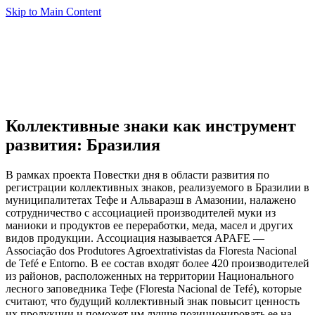
Skip to Main Content
Коллективные знаки как инструмент
развития: Бразилия
В рамках проекта Повестки дня в области развития по
регистрации коллективных знаков, реализуемого в Бразилии в
муниципалитетах Тефе и Альвараэш в Амазонии, налажено
сотрудничество с ассоциацией производителей муки из
маниоки и продуктов ее переработки, меда, масел и других
видов продукции. Ассоциация называется APAFE —
Associação dos Produtores Agroextrativistas da Floresta Nacional
de Tefé e Entorno. В ее состав входят более 420 производителей
из районов, расположенных на территории Национального
лесного заповедника Тефе (Floresta Nacional de Tefé), которые
считают, что будущий коллективный знак повысит ценность
их продукции и поможет им лучше позиционировать ее на