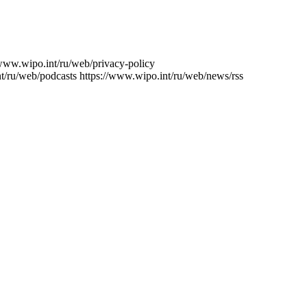
/www.wipo.int/ru/web/privacy-policy
t/ru/web/podcasts
https://www.wipo.int/ru/web/news/rss