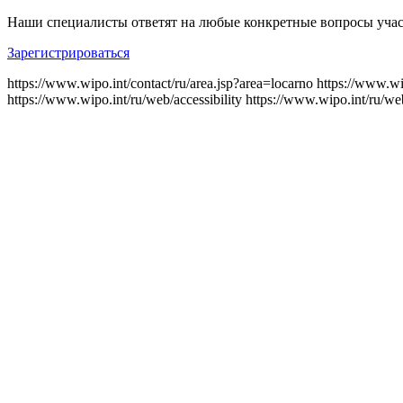
Наши специалисты ответят на любые конкретные вопросы учас
Зарегистрироваться
https://www.wipo.int/contact/ru/area.jsp?area=locarno
https://www.wi
https://www.wipo.int/ru/web/accessibility
https://www.wipo.int/ru/we