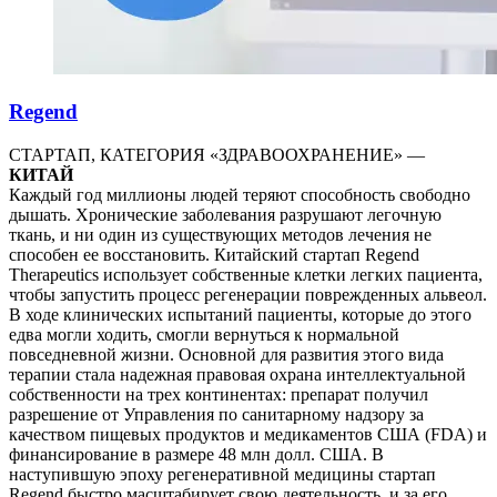
Regend
СТАРТАП, КАТЕГОРИЯ «ЗДРАВООХРАНЕНИЕ» —
КИТАЙ
Каждый год миллионы людей теряют способность свободно
дышать. Хронические заболевания разрушают легочную
ткань, и ни один из существующих методов лечения не
способен ее восстановить. Китайский стартап Regend
Therapeutics использует собственные клетки легких пациента,
чтобы запустить процесс регенерации поврежденных альвеол.
В ходе клинических испытаний пациенты, которые до этого
едва могли ходить, смогли вернуться к нормальной
повседневной жизни. Основной для развития этого вида
терапии стала надежная правовая охрана интеллектуальной
собственности на трех континентах: препарат получил
разрешение от Управления по санитарному надзору за
качеством пищевых продуктов и медикаментов США (FDA) и
финансирование в размере 48 млн долл. США. В
наступившую эпоху регенеративной медицины стартап
Regend быстро масштабирует свою деятельность, и за его