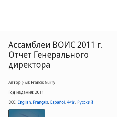
Ассамблеи ВОИС 2011 г.
Отчет Генерального
директора
Автор (-ы): Francis Gurry
Год издания: 2011
DOI:
English
,
Français
,
Español
,
中文
,
Русский