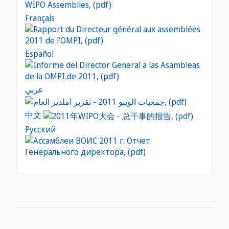
Français
Español
عربي
中文
Русский