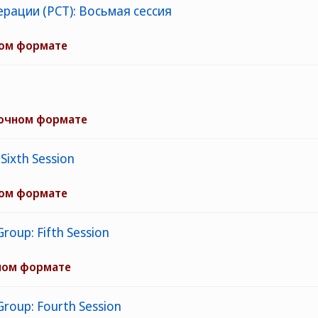
рации (PCT): Восьмая сессия
ном формате
 очном формате
Sixth Session
ном формате
roup: Fifth Session
ном формате
Group: Fourth Session