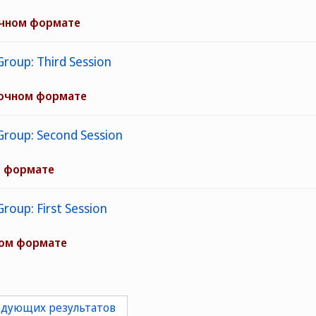
очном формате
roup: Third Session
 очном формате
Group: Second Session
м формате
roup: First Session
ном формате
едующих результатов