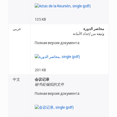
135 KB
محاضر الدورة
عربي
وثيقة من إعداد الأمانة
Полная версия документа
201 KB
中文
会议记录
秘书处编拟的文件
Полная версия документа