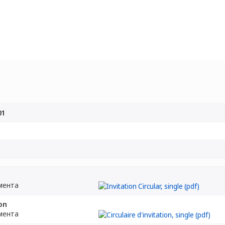
01
мента
ion
мента