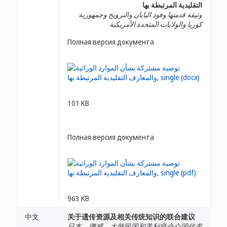
التقليدية المرتبطة بها
وثيقة قدمتها وفود اليابان والنرويج وجمهورية
كوريا والولايات المتحدة الأمريكية
Полная версия документа
101 KB
Полная версия документа
963 KB
中文
关于遗传资源及相关传统知识的联合建议
日本、挪威、大韩民国和美利坚合众国代表