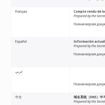
Français
Compte rendu de la 
Prepared by the Secre
Полная версия доку
Español
Información actuali
Prepared by the Secre
Полная версия доку
عربي
Полная версия доку
中文
域名系统（DNS）中
Prepared by the Secre