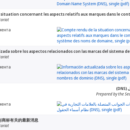
situation concernant les aspects relatifs aux marques dans le co
tariat
мента
zada sobre los aspectos relacionados con las marcas del sistema d
tariat
мента
ول
Prepared by the Sec
мента
与商标有关的最新消息
tariat