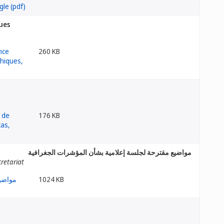
ues
260 KB
176 KB
مواضيع مقترحة لجلسة إعلامية بشأن المؤشرات الجغرافية
retariat
1024 KB