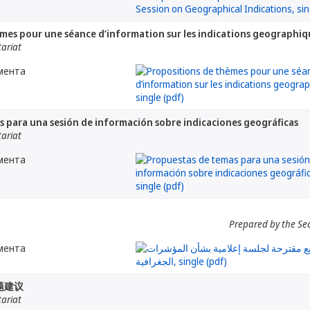
mes pour une séance d’information sur les indications geographiq
tariat
мента
 para una sesión de información sobre indicaciones geográficas
tariat
мента
Prepared by the Sec
мента
题建议
tariat