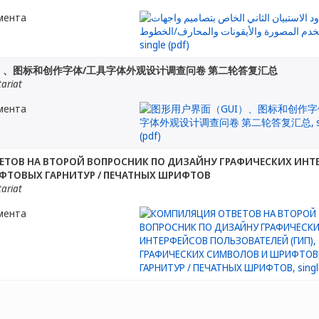
мента
）、图标和创作字体/工具字体外观设计调查问卷 第二轮答复汇总
tariat
мента
ТОВ НА ВТОРОЙ ВОПРОСНИК ПО ДИЗАЙНУ ГРАФИЧЕСКИХ ИНТЕ
ФТОВЫХ ГАРНИТУР / ПЕЧАТНЫХ ШРИФТОВ
tariat
мента