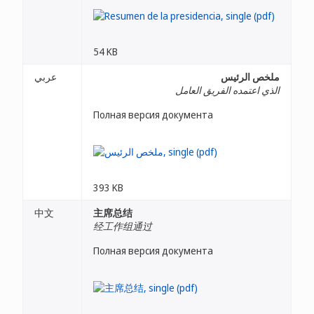
54 KB
ملخص الرئيس
عربي
الذي اعتمده الفريق العامل
Полная версия документа
393 KB
中文
主席总结
经工作组通过
Полная версия документа