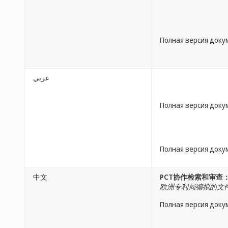
Полная версия доку
عربي
Полная версия доку
Полная версия доку
中文
PCT协作检索和审查
欧洲专利局编拟的文
Полная версия доку