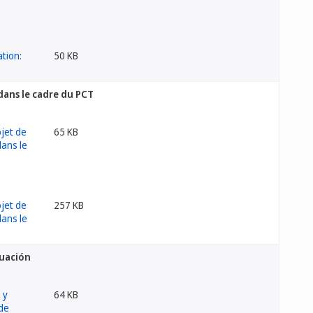
50 KB
dans le cadre du PCT
65 KB
257 KB
tuación
64 KB