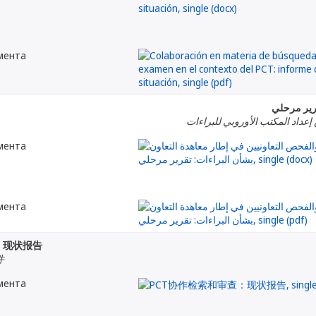
мента
قرير مرحلي
إعداد المكتب الأوروبي للبراءات
мента
мента
：现状报告
件
мента