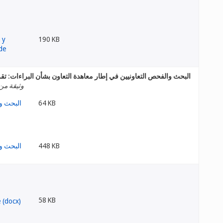
190 KB
البحث والفحص التعاونيين في إطار معاهدة التعاون بشأن البراءات: ت
وثيقة من 
64 KB
448 KB
58 KB