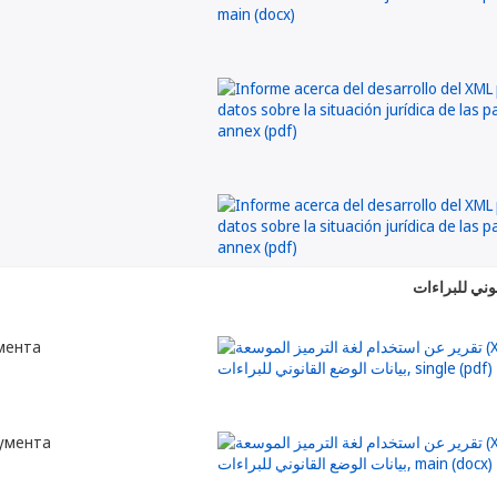
мента
кумента