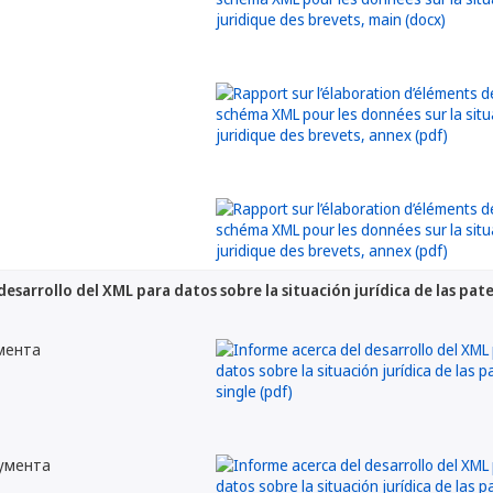
esarrollo del XML para datos sobre la situación jurídica de las pat
мента
кумента