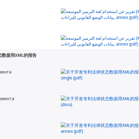
数据用XML的报告
мента
кумента