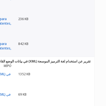
236 KB
842 KB
تقرير عن استخدام لغة الترميز الموسعة (XML) في بيانات الوضع القانوني للبراءات
WIPO
1352 KB
69 KB