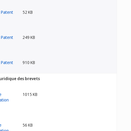
52 KB
249 KB
910 KB
juridique des brevets
1015 KB
56 KB